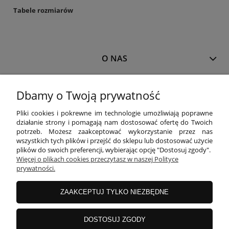
Tabele rozmiarów
O NAS
MOJE KONTO
Dbamy o Twoją prywatność
Pliki cookies i pokrewne im technologie umożliwiają poprawne
działanie strony i pomagają nam dostosować ofertę do Twoich
PŁATNOŚCI I DOSTAWA
potrzeb. Możesz zaakceptować wykorzystanie przez nas
wszystkich tych plików i przejść do sklepu lub dostosować użycie
plików do swoich preferencji, wybierając opcję "Dostosuj zgody".
Więcej o plikach cookies przeczytasz w naszej Polityce
INFORMACJE
prywatności.
ZAAKCEPTUJ TYLKO NIEZBĘDNE
KOLEKCJE
DOSTOSUJ ZGODY
Właścicielem sklepu
www.blackparrot.pl
jest
Black Parrot
Magdalena