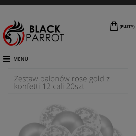
(PUSTY)
Zestaw balonów rose gold z
konfetti 12 cali 20szt